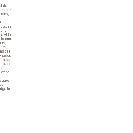
nt de
er comme
mains,
r
chutages
entir
ce vide
 la mort
lus, un
ium,
ans ces
yriades
es leurs
tes dans
 depuis
 c’est
risques
os,
rige le