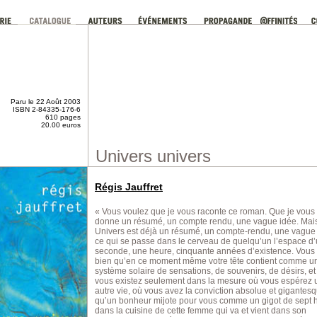
Paru le 22 Août 2003
ISBN 2-84335-176-6
610 pages
20.00 euros
Univers univers
Régis Jauffret
« Vous voulez que je vous raconte ce roman. Que je vous
donne un résumé, un compte rendu, une vague idée. Mai
Univers est déjà un résumé, un compte-rendu, une vague
ce qui se passe dans le cerveau de quelqu’un l’espace d
seconde, une heure, cinquante années d’existence. Vous
bien qu’en ce moment même votre tête contient comme u
système solaire de sensations, de souvenirs, de désirs, e
vous existez seulement dans la mesure où vous espérez 
autre vie, où vous avez la conviction absolue et gigantes
qu’un bonheur mijote pour vous comme un gigot de sept 
dans la cuisine de cette femme qui va et vient dans son