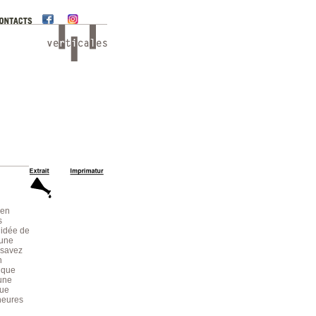
 en
s
 idée de
’une
 savez
n
t que
une
que
heures