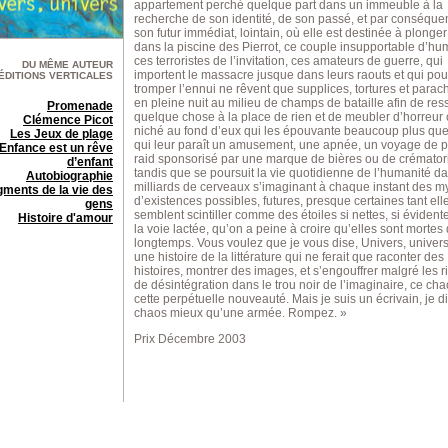
appartement perché quelque part dans un immeuble à la
recherche de son identité, de son passé, et par conséque
son futur immédiat, lointain, où elle est destinée à plong
dans la piscine des Pierrot, ce couple insupportable d’hu
ces terroristes de l’invitation, ces amateurs de guerre, qui
DU MÊME AUTEUR
importent le massacre jusque dans leurs raouts et qui pou
ÉDITIONS VERTICALES
tromper l’ennui ne rêvent que supplices, tortures et para
en pleine nuit au milieu de champs de bataille afin de ress
Promenade
quelque chose à la place de rien et de meubler d’horreur 
Clémence Picot
niché au fond d’eux qui les épouvante beaucoup plus que
Les Jeux de plage
qui leur paraît un amusement, une apnée, un voyage de p
’Enfance est un rêve
raid sponsorisé par une marque de bières ou de crémator
d’enfant
tandis que se poursuit la vie quotidienne de l’humanité d
Autobiographie
milliards de cerveaux s’imaginant à chaque instant des m
gments de la vie des
d’existences possibles, futures, presque certaines tant ell
gens
semblent scintiller comme des étoiles si nettes, si éviden
Histoire d'amour
la voie lactée, qu’on a peine à croire qu’elles sont mortes
longtemps. Vous voulez que je vous dise, Univers, univers
une histoire de la littérature qui ne ferait que raconter des
histoires, montrer des images, et s’engouffrer malgré les 
de désintégration dans le trou noir de l’imaginaire, ce cha
cette perpétuelle nouveauté. Mais je suis un écrivain, je di
chaos mieux qu’une armée. Rompez. »
Prix Décembre 2003