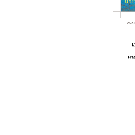
AUX 
L
Fra