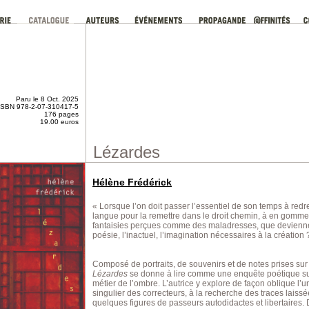
Paru le 8 Oct. 2025
ISBN 978-2-07-310417-5
176 pages
19.00 euros
Lézardes
Hélène Frédérick
« Lorsque l’on doit passer l’essentiel de son temps à redr
langue pour la remettre dans le droit chemin, à en gomme
fantaisies perçues comme des maladresses, que devienne
poésie, l’inactuel, l’imagination nécessaires à la création 
Composé de portraits, de souvenirs et de notes prises sur l
Lézardes
se donne à lire comme une enquête poétique s
métier de l’ombre. L’autrice y explore de façon oblique l’un
singulier des correcteurs, à la recherche des traces laiss
quelques figures de passeurs autodidactes et libertaires.