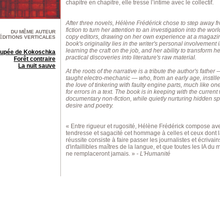
chapitre en chapitre, elle tresse l’intime avec le collectif.
After three novels, Hélène Frédérick chose to step away f
fiction to turn her attention to an investigation into the worl
DU MÊME AUTEUR
copy editors, drawing on her own experience at a magazi
ÉDITIONS VERTICALES
book's originality lies in the writer's personal involvement 
learning the craft on the job, and her ability to transform he
oupée de Kokoschka
practical discoveries into literature's raw material.
Forêt contraire
La nuit sauve
At the roots of the narrative is a tribute the author's father 
taught electro-mechanic — who, from an early age, instille
the love of tinkering with faulty engine parts, much like on
for errors in a text. The book is in keeping with the current
documentary non-fiction, while quietly nurturing hidden s
desire and poetry.
« Entre rigueur et rugosité, Hélène Frédérick compose av
tendresse et sagacité cet hommage à celles et ceux dont 
réussite consiste à faire passer les journalistes et écrivai
d'infaillibles maîtres de la langue, et que toutes les IA du
ne remplaceront jamais. » -
L'Humanité