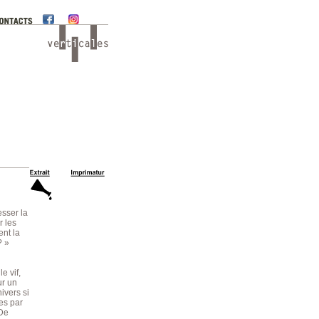
esser la
r les
nt la
? »
e vif,
ur un
ivers si
ées par
 De