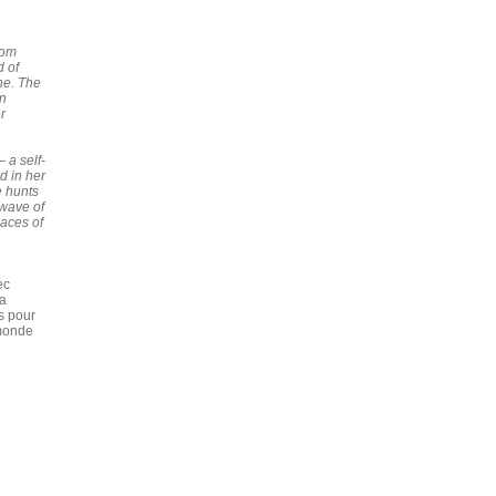
rom
d of
ne. The
in
r
— a self-
d in her
e hunts
 wave of
paces of
ec
la
ns pour
 monde