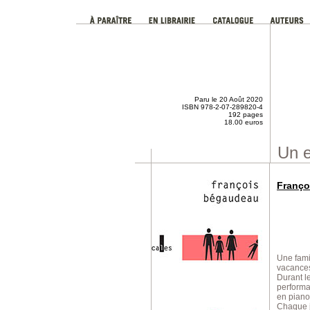
Paru le 20 Août 2020
ISBN 978-2-07-289820-4
192 pages
18.00 euros
Un 
Franço
Une fami
vacances
Durant l
performa
en piano
Chaque j