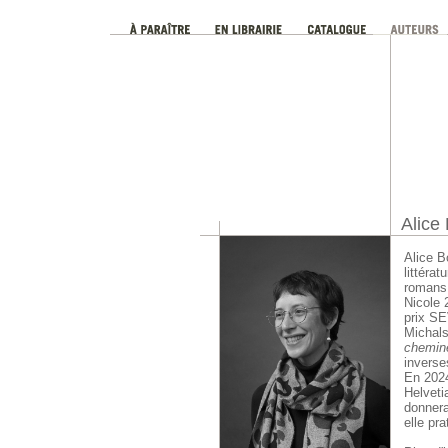
Alice 
Alice B
littérat
roman
Nicole 
prix SE
Michals
cheminé
invers
En 2024,
Helveti
donnera
elle pra