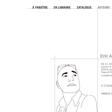
Eric A
Né en 196
sauver le
(2003) au
Taipei10
compléme
© Christ